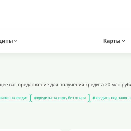
диты
Карты
щее вас предложение для получения кредита 20 млн руб
аявка на кредит
кредиты на карту без отказа
кредиты под залог
амые выгодные кредиты
кредиты с плохой кредитной историей
к
ит 100000 рублей
кредит на 300000 рублей
кредит на 2 миллиона
аявка на кредит во все банки
образовательные кредиты
кредит 
 5 лет
кредит на 3 года
потребительские кредиты
кредит за 