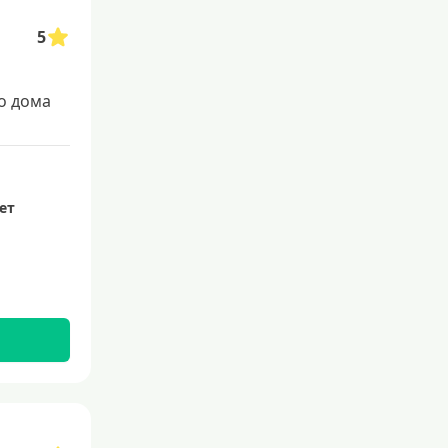
5
о дома
лет