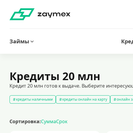
Займы
Кре
Кредиты 20 млн
Кредит 20 млн готов к выдаче. Выберите интересую
кредиты наличными
кредиты онлайн на карту
онлайн з
кредитный калькулятор
рефинансирование кредитов
с
кредиты на 1000000 рублей
кредиты безработным
кред
Сортировка:
Сумма
Срок
кредит на 200000 рублей
кредиты под низкий процент
з
кредиты для самозанятых
кредит на ремонт
кредиты на