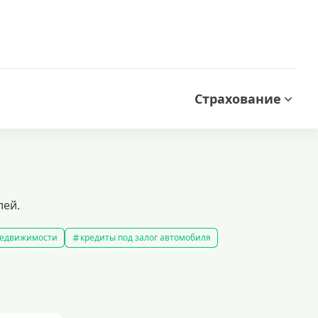
Страхование
лей.
 недвижимости
кредиты под залог автомобиля
редиты без справки о доходах
кредиты пенсионерам
 рублей
кредит на 500000 рублей
кредиты с 18 лет
на строительство дома
кредиты без залога
5 минут
кредит наличными на любые цели