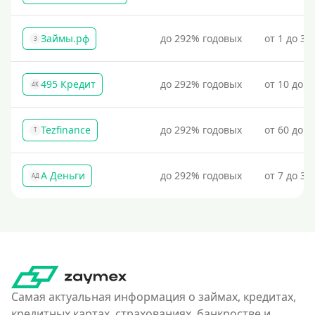
Займы.рф
до 292% годовых
от 1 до 30
З
495 Кредит
до 292% годовых
от 10 до 1
4К
Tezfinance
до 292% годовых
от 60 до 3
T
А Деньги
до 292% годовых
от 7 до 31
АД
Самая актуальная информация о займах, кредитах,
кредитных картах, страхованиях, банкростве и