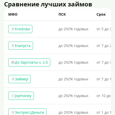
Сравнение лучших займов
МФО
ПСК
Срок
Krediska
до 292% годовых
от 5 до 30
K
Екапуста
до 292% годовых
от 7 до 21
Е
До Зарплаты v. 2.0
до 292% годовых
от 7 до 36
ДЗ
Займер
до 292% годовых
от 7 до 18
З
Joymoney
до 292% годовых
от 10 до 1
J
ЭкспрессДеньги
до 292% годовых
от 1 до 18
Э