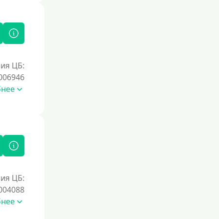
ия ЦБ:
006946
бнее
ия ЦБ:
004088
бнее