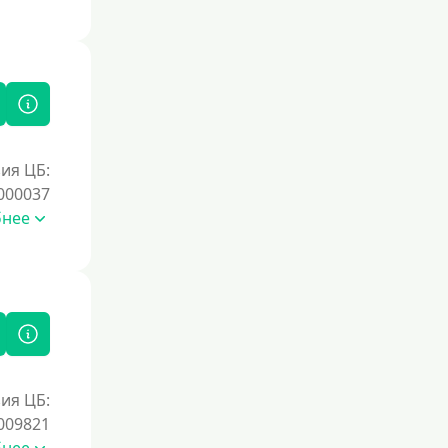
ия ЦБ:
000037
бнее
ия ЦБ:
009821