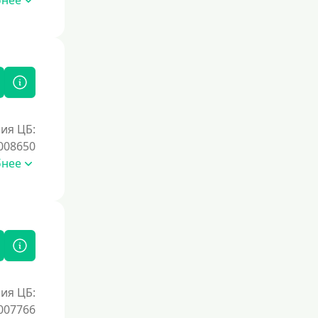
бнее
ия ЦБ:
008650
бнее
ия ЦБ:
007766