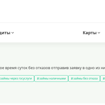
диты
Карты
ое время суток без отказов отправив заявку в одно из
займы через госуслуги
займы наличными
займы без отказа
мс займ
все займы
займы ночью
займы без комиссии
з
подобрать займ
рейтинг займов
правила предоставления 