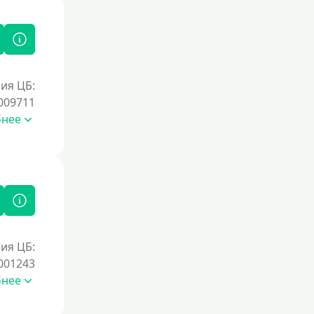
ия ЦБ:
009711
бнее
ия ЦБ:
001243
бнее