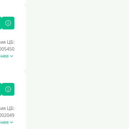
ия ЦБ:
005450
бнее
ия ЦБ:
002049
бнее