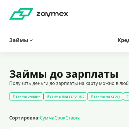
Займы
Кре
Займы до зарплаты
Получить деньги до зарплаты на карту можно в люб
займы онлайн
займы под залог птс
займы на карту
быстрые займы
займы до зарплаты
новые займы
с
долгосрочные займы
популярные займы
лучшие займы
Сортировка:
Сумма
Срок
Ставка