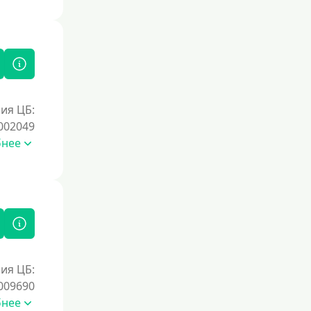
ия ЦБ:
002049
бнее
ия ЦБ:
009690
бнее