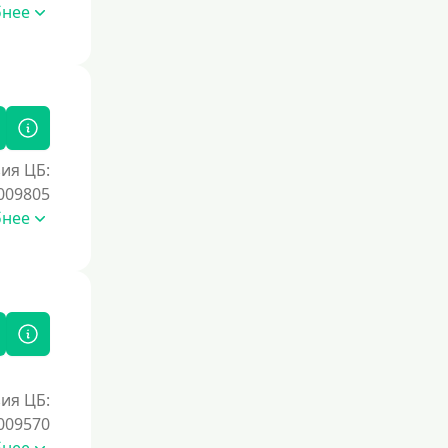
бнее
ия ЦБ:
009805
бнее
ия ЦБ:
009570