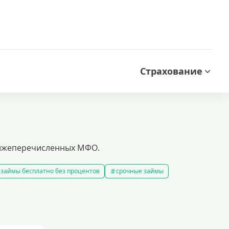
Страхование
 нижеперечисленных МФО.
займы бесплатно без процентов
срочные займы
аймы на карту за 15 минут
выбрать экспресс займ в рф
займов
рефинансирование займов
калькулятор займов