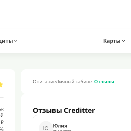
диты
Карты
Описание
Личный кабинет
Отзывы
Отзывы Creditter
ых
ей
 ₽
Юлия
Ю
8%