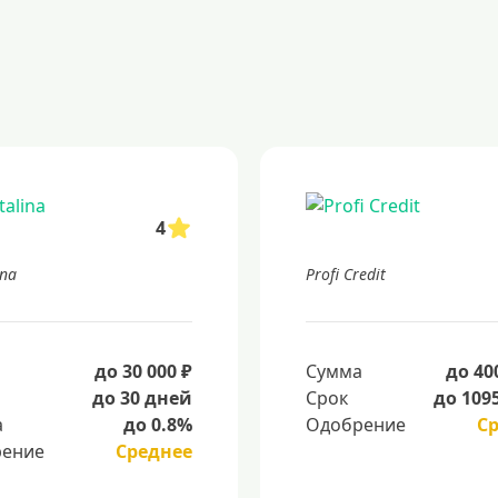
4
ina
Profi Credit
а
до 30 000 ₽
Сумма
до 40
до 30 дней
Срок
до 109
а
до 0.8%
Одобрение
С
ение
Среднее