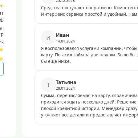
25.12.2023
ее
Средства поступают оперативно. Компетентн
ет
Интерфейс сервиса простой и удобный. Нам 
РФ
a,
ИР
Иван
И
14.01.2024
73
Я воспользовался услугами компании, чтобы 
карту. Погасил займ за две недели. Было бы
бы еще ниже.
Татьяна
Т
28.01.2024
Сумма, перечисляемая на карту, ограничива
приходится ждать несколько дней. Решение
плохой кредитной истории. Менеджер сразу
уточняет все детали и предоставляет инфор