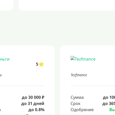
5
и
Tezfinance
а
до 30 000 ₽
Сумма
до 10
до 31 дней
Срок
до 36
а
до 0.8%
Одобрение
Вы