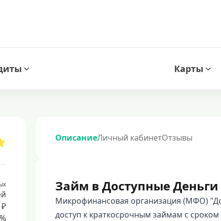
диты
Карты
Описание
Личный кабинет
Отзывы
Займ в Доступные Деньги
ых
ей
Микрофинансовая организация (МФО) "До
 ₽
доступ к краткосрочным займам с сроком о
8%