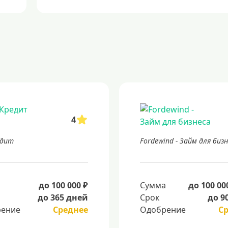
4
едит
Fordewind - Займ для биз
а
до 100 000 ₽
Сумма
до 100 00
до 365 дней
Срок
до 9
ение
Среднее
Одобрение
С