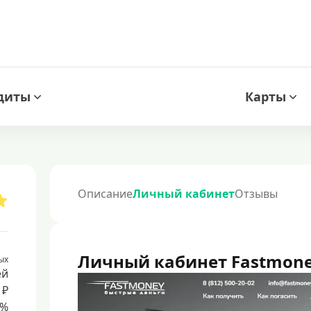
диты
Карты
Описание
Личный кабинет
Отзывы
Личный кабинет Fastmon
ых
ей
 ₽
8%