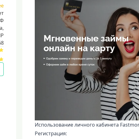
ее
ет
РФ
a,
ИР
68
Использование личного кабинета Fastmon
Регистрация: