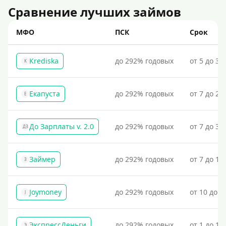
Сравнение лучших займов
МФО
ПСК
Срок
Krediska
до 292% годовых
от 5 до 30
K
Екапуста
до 292% годовых
от 7 до 21
Е
До Зарплаты v. 2.0
до 292% годовых
от 7 до 36
ДЗ
Займер
до 292% годовых
от 7 до 18
З
Joymoney
до 292% годовых
от 10 до 1
J
ЭкспрессДеньги
до 292% годовых
от 1 до 18
Э