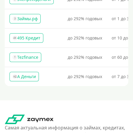
Займы.рф
до 292% годовых
от 1 до 30
З
495 Кредит
до 292% годовых
от 10 до 1
4К
Tezfinance
до 292% годовых
от 60 до 3
T
А Деньги
до 292% годовых
от 7 до 31
АД
Самая актуальная информация о займах, кредитах,